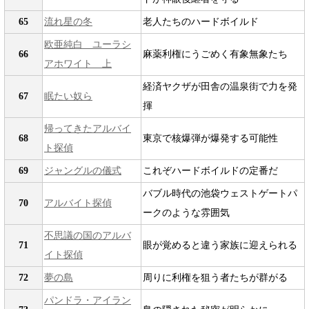
65
流れ星の冬
老人たちのハードボイルド
欧亜純白 ユーラシ
66
麻薬利権にうごめく有象無象たち
アホワイト 上
経済ヤクザが田舎の温泉街で力を発
67
眠たい奴ら
揮
帰ってきたアルバイ
68
東京で核爆弾が爆発する可能性
ト探偵
69
ジャングルの儀式
これぞハードボイルドの定番だ
バブル時代の池袋ウェストゲートパ
70
アルバイト探偵
ークのような雰囲気
不思議の国のアルバ
71
眼が覚めると違う家族に迎えられる
イト探偵
72
夢の島
周りに利権を狙う者たちが群がる
パンドラ・アイラン