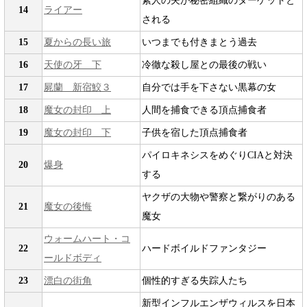
素人の夫が秘密組織のターゲットと
14
ライアー
される
15
夏からの長い旅
いつまでも付きまとう過去
16
天使の牙 下
冷徹な殺し屋との最後の戦い
17
屍蘭 新宿鮫３
自分では手を下さない黒幕の女
18
魔女の封印 上
人間を捕食できる頂点捕食者
19
魔女の封印 下
子供を宿した頂点捕食者
パイロキネシスをめぐりCIAと対決
20
爆身
する
ヤクザの大物や警察と繋がりのある
21
魔女の後悔
魔女
ウォームハート・コ
22
ハードボイルドファンタジー
ールドボディ
23
漂白の街角
個性的すぎる失踪人たち
新型インフルエンザウィルスを日本