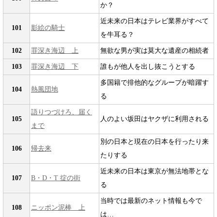
か？
近未来の日本はテレビ業界がすべて
101
影絵の騎士
を牛耳る？
102
罪深き海辺 上
無欲な男が実は莫大な遺産の相続者
103
罪深き海辺 下
誰もが他人を出し抜こうとする
多国籍で排他的なグループが暗躍す
104
熱風団地
る
語りつづけろ、届く
105
人のよい坂田はヤクザに利用される
まで
別の日本と現在の日本を行ったり来
106
帰去来
たりする
近未来の日本は東京が無法地帯とな
107
B・D・T 掟の街
る
当時では最新のネット情報も今で
108
ニッポン泥棒 上
は…