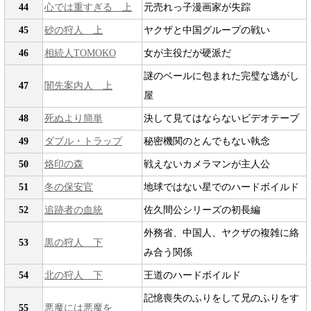
44
心では重すぎる 上
元売れっ子漫画家が失踪
45
砂の狩人 上
ヤクザと中国グループの戦い
46
相続人TOMOKO
女が主役だが硬派だ
謎のベールに包まれた完璧な逃がし
47
闇先案内人 上
屋
48
死ぬより簡単
決して見てはならないビデオテープ
49
ダブル・トラップ
秘密機関のとんでもない執念
50
烙印の森
戦えないカメラマンが主人公
51
冬の保安官
地球ではない星でのハードボイルド
52
追跡者の血統
佐久間公シリーズの初長編
外務省、中国人、ヤクザの複雑に絡
53
黒の狩人 下
み合う関係
54
北の狩人 下
王道のハードボイルド
記憶喪失のふりをして兄のふりをす
55
悪魔には悪魔を