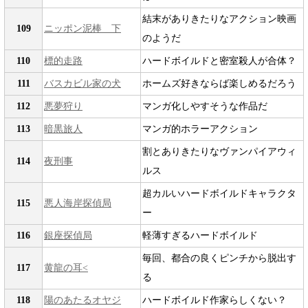
結末がありきたりなアクション映画
109
ニッポン泥棒 下
のようだ
110
標的走路
ハードボイルドと密室殺人が合体？
111
バスカビル家の犬
ホームズ好きならば楽しめるだろう
112
悪夢狩り
マンガ化しやすそうな作品だ
113
暗黒旅人
マンガ的ホラーアクション
割とありきたりなヴァンパイアウィ
114
夜刑事
ルス
超カルいハードボイルドキャラクタ
115
悪人海岸探偵局
ー
116
銀座探偵局
軽薄すぎるハードボイルド
毎回、都合の良くピンチから脱出す
117
黄龍の耳<
る
118
陽のあたるオヤジ
ハードボイルド作家らしくない？