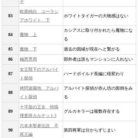
子
欧亜純白 ユーラシ
83
ホワイトタイガーの大物感はない
アホワイト 下
カシアスに取り付かれたら魔物にな
84
魔物 上
る
85
魔物 下
過去の因縁が現在へと繋がる
86
極悪専用
部外者は誰もマンションに入れない
女王陛下のアルバイ
87
ハードボイルド長編に様変わり
ト探偵
拷問遊園地 アルバ
アルバイト探偵が赤ん坊の面倒をみ
88
イト探偵
る
十字架の王女 特殊
89
グルカキラーは複数存在する
捜査班カルテット3
六本木聖者伝説 不
90
第四将軍は分からずじまい
死王編