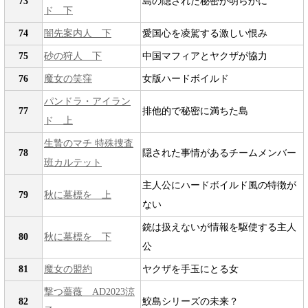
73
島の隠された秘密が明らかに
ド 下
74
闇先案内人 下
愛国心を凌駕する激しい恨み
75
砂の狩人 下
中国マフィアとヤクザが協力
76
魔女の笑窪
女版ハードボイルド
パンドラ・アイラン
77
排他的で秘密に満ちた島
ド 上
生贄のマチ 特殊捜査
78
隠された事情があるチームメンバー
班カルテット
主人公にハードボイルド風の特徴が
79
秋に墓標を 上
ない
銃は扱えないが情報を駆使する主人
80
秋に墓標を 下
公
81
魔女の盟約
ヤクザを手玉にとる女
撃つ薔薇 AD2023涼
82
鮫島シリーズの未来？