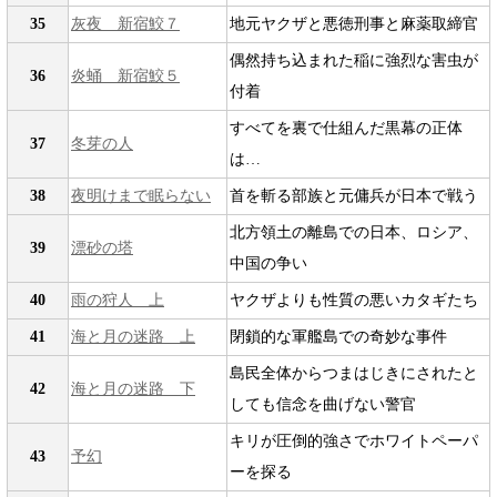
35
灰夜 新宿鮫７
地元ヤクザと悪徳刑事と麻薬取締官
偶然持ち込まれた稲に強烈な害虫が
36
炎蛹 新宿鮫５
付着
すべてを裏で仕組んだ黒幕の正体
37
冬芽の人
は…
38
夜明けまで眠らない
首を斬る部族と元傭兵が日本で戦う
北方領土の離島での日本、ロシア、
39
漂砂の塔
中国の争い
40
雨の狩人 上
ヤクザよりも性質の悪いカタギたち
41
海と月の迷路 上
閉鎖的な軍艦島での奇妙な事件
島民全体からつまはじきにされたと
42
海と月の迷路 下
しても信念を曲げない警官
キリが圧倒的強さでホワイトペーパ
43
予幻
ーを探る