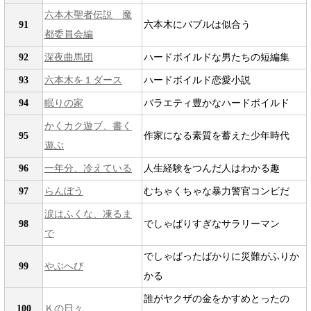
六本木聖者伝説 魔
91
六本木にバブルは似合う
都委員会編
92
深夜曲馬団
ハードボイルドな男たちの短編集
93
六本木を１ダース
ハードボイルド恋愛小説
94
眠りの家
バラエティ豊かなハードボイルド
かくカク遊ブ、書く
95
作家になる素質を蓄えた少年時代
遊ぶ
96
一年分、冷えている
人生経験をつんだ人はわかる趣
97
らんぼう
むちゃくちゃな暴力警官コンビだ
涙はふくな、凍るま
98
でしゃばりすぎなサラリーマン
で
でしゃばったばかりに災難がふりか
99
やぶへび
かる
誰がヤクザの金をかすめとったの
100
Ｋの日々