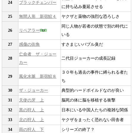
24
ブラックチェンバー
に持ち込み蔓延させる
25
無間人形 新宿鮫４
ヤクザと薬物の強烈な恐ろしさ
同じ人物が若者の状態で別の時代に
26
リペアラー
いる
27
感傷の街角
すさまじいバブル臭だ
亡命者 ザ・ジョー
28
二代目ジョーカーの成長記録
カー
３０年も過去の事件に縛られる者た
29
風化水脈 新宿鮫８
ち
30
ザ・ジョーカー
典型的ハードボイルドなのが良い
31
天使の牙 上
脳死の体に脳を移植する衝撃
32
黒の狩人 上
日本にいる中国人たちの複雑な関係
33
北の狩人 上
ヤクザをまったく恐れない田舎者
34
雨の狩人 下
シリーズの終了？