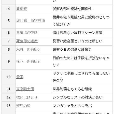
い
4
新宿鮫
警察内部の複雑な関係性
桃井を狙う剛腕な男と鮫島のヒリつ
5
絆回廊 新宿鮫10
く駆け引き
6
毒猿-新宿鮫2
情け容赦ない殺戮マシーン毒猿
7
死角形の遺産
見習い総会屋というのは新しい
8
氷舞 新宿鮫6
警察ＯＢの強烈な影響力
目的のためには手段を択ばないキャ
9
狼花 新宿鮫9
リア
ヤクザに半殺しにされても屈しない
10
雪蛍
佐久間
11
東京騎士団
世界制覇をもくろむ組織
12
標的はひとり
シンプルなラストの対決が良い
13
鮫島の貌
マンガキャラとのコラボ