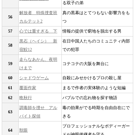
る双子の弟
解放者 特殊捜査班
真の黒幕はとてつもない影響力をも
56
カルテット2
つ
57
心では重すぎる 下
情報の提供で窮地を脱出する男
黒石（ヘイシ） 新
在日中国人たちのコミュニティ内部
58
宿鮫12
での犯罪
走らなあかん、夜明
59
コテコテの大阪を舞台に
けまで
60
シャドウゲーム
自殺にみせかけるプロの殺し屋
61
覆面作家
まるで作者の実体験のような短編
62
晩秋行
バブルでの忘れ物を探す物語
調毒師を捜せ アル
毒の効果がでる時期を自由自在にで
63
バイト探偵
きる
プロフェッショナルなボディーガー
64
獣眼
ドが神眼後継者を守る