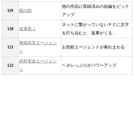
他の作品に収録済みの短編をピック
119
鏡の顔
アップ
ネットに繋がっていないＰＣに文字
120
未来形Ｊ
を打ち込むと、返事がくる…
無病息災エージェン
121
お気軽エージェントが暴れまわる
ト
絶対安全エージェン
122
ヘタレっぷりがパワーアップ
ト