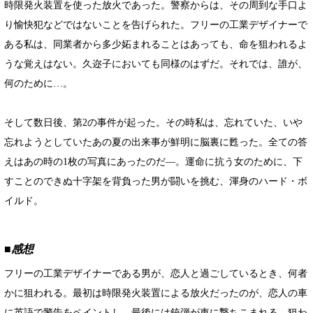
時限発火装置を使った放火であった。警察からは、その周到な手口よ
り愉快犯などではないことを告げられた。フリーの工業デザイナーで
ある私は、同業者から多少妬まれることはあっても、命を狙われるよ
うな覚えはない。久迩子においても同様のはずだ。それでは、誰が、
何のために…。
そして数日後、第2の事件が起った。その時私は、忘れていた、いや
忘れようとしていたあの夏の出来事が鮮明に脳裏に甦った。全ての答
えはあの時の1枚の写真にあったのだ―。運命に抗う女のために、下
すことのできぬ十字架を背負った男が闘いを挑む、渾身のハード・ボ
イルド。
■感想
フリーの工業デザイナーである男が、恋人と過ごしているとき、何者
かに狙われる。最初は時限発火装置による放火だったのが、恋人の車
に英語で警告をペイントし、最後には銃弾が車に撃ちこまれる。狙わ