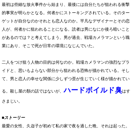
最初は些細な放火事件から始まり、最後には自分たちが狙われる衝撃
的事実が明らかとなる。何者かにストーキングされている。そのター
ゲットが自分なのかそれとも恋人なのか。平凡なデザイナーとその恋
人が、何者かに狙われることになる。読者は男になにか後ろ暗いこと
があるのでは？と考えてしまう。男が過去、戦場カメラマンという職
業にあり、そこで死が日常の環境になじんでいた。
二人をつけ狙う人物の目的は何なのか。戦場カメラマンの強烈なプラ
イドと、思いもよらない部分から狙われる恐怖が描かれている。そし
て、男と恋人の幸せな関係に少しずつ歪が生じていく様が描かれてい
ハードボイルド臭
る。殺し屋の類の話ではないが、
はす
さまじい。
■ストーリー
最愛の女性、久迩子が初めて私の家で夜を過した晩、それは起った。