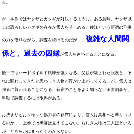
る。
が、本作ではヤクザとカタギが対決するように、ある意味、ヤクザ以
上に恐ろしいカタギの存在が雪人を苦しめる。佐江という新宿の刑事
複雑な人間関
の力を借りながら、調査を続けるのだが…。
係と、過去の因縁
が雪人を迷わせることになる。
後半ではハードボイルド風味が強くなる。父親が殺された状況と、そ
れに関わってきたと思わしき人物が浮かび上がってくる。が、雪人は
強者に襲われることになる。新宿のことをよく知らない田舎刑事が、
単独で調査するには限界がある。
お決まりどおり様々な協力者の存在により、雪人は真相へと辿りつけ
るのか…。上巻では黒幕は見えてこない。らしき人物は二人ほどいる
が、どちらかはまったくわからない。