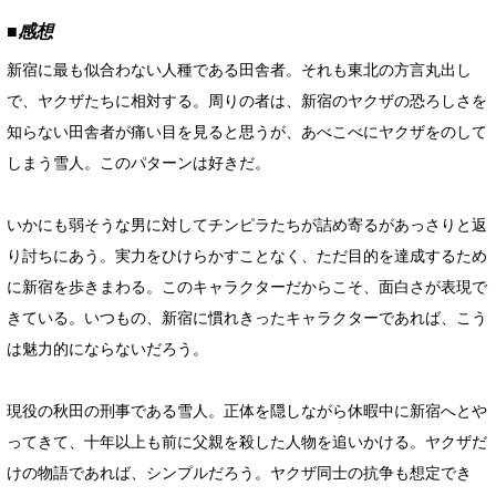
■感想
新宿に最も似合わない人種である田舎者。それも東北の方言丸出し
で、ヤクザたちに相対する。周りの者は、新宿のヤクザの恐ろしさを
知らない田舎者が痛い目を見ると思うが、あべこべにヤクザをのして
しまう雪人。このパターンは好きだ。
いかにも弱そうな男に対してチンピラたちが詰め寄るがあっさりと返
り討ちにあう。実力をひけらかすことなく、ただ目的を達成するため
に新宿を歩きまわる。このキャラクターだからこそ、面白さが表現で
きている。いつもの、新宿に慣れきったキャラクターであれば、こう
は魅力的にならないだろう。
現役の秋田の刑事である雪人。正体を隠しながら休暇中に新宿へとや
ってきて、十年以上も前に父親を殺した人物を追いかける。ヤクザだ
けの物語であれば、シンプルだろう。ヤクザ同士の抗争も想定でき