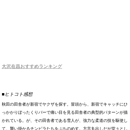
大沢在昌おすすめランキング
■ヒトコト感想
秋田の田舎者が新宿でヤクザを探す。冒頭から、新宿でキャッチにひ
っかかりぼったくりバーで痛い目を見る田舎者の典型的パターンが描
かれている。が、その田舎者である雪人が、強力な柔道の技を駆使し
て、襲い掛かるチンピラたちをぶちのめす。方言丸出しだが堂々とし