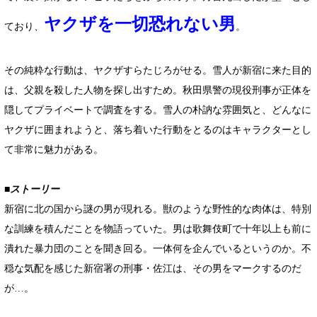
ヤクザを一切恐れない男
ており、
。
その純粋な行動は、ヤクザすらたじろがせる。雪人が新宿に来た目的
は、父親を殺した人物を探し出すため。秋田県警の現役刑事が正体を
隠してプライベートで調査をする。雪人の朴訥な雰囲気と、どんなに
ヤクザに囲まれようと、落ち着いた行動をとるのはキャラクターとし
て非常に魅力がある。
■ストーリー
新宿に北の国から謎の男が現れる。獣のような野性的な肉体は、特別
な訓練を積んだことを物語っていた。男は歌舞伎町で十年以上も前に
潰れた暴力団のことを聞き回る。一体何を企んでいるというのか。不
穏な気配を感じた新宿署の刑事・佐江は、その男をマークするのだ
が…。