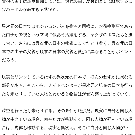
警視の由子は孤軍奮闘していた。現代の由子が突如として経験するに
はハードルが高すぎる状況だ。
異次元の日本ではポジションが人を作ると同様に、お荷物刑事であっ
た由子が警視という立場に似あう活躍をする。ヤクザのボスたちと渡
り合い、さらには異次元の日本の秘密にまでたどり着く。異次元の日
本での由子の父親が現在の日本の父親と微妙に異なることがポイント
だろう。
現実とリンクしているはずの異次元の日本で、ほんのわずかに異なる
部分がある。そこから、ナイトハンターが異次元と現在の日本を行っ
たり来たりしていた人物とわかると物語はがぜん盛り上がっていく。
時空を行ったり来たりする。その条件が絶妙だ。現実に自分と同じ人
物が生きている場合、精神だけが移動する。同じ人物が死んでいる場
合は、肉体も移動する。現実と異次元。そこに自分と同じ人物がい