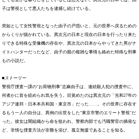
子は警視として悪人たちを逮捕し続けている。
突如として女性警視となった由子の戸惑いと、元の世界へ戻るための
からくりが描かれている。異次元の日本と現在の日本を行ったり来た
りできる特殊な受像機の存在や、異次元の日本からやってきた男がナ
イトハンターだったなど、由子の親の複雑な事情も絡めた特殊な刑事
もの小説だ。
■ストーリー
警視庁捜査一課の“お荷物刑事"志麻由子は、連続殺人犯の捜査中に、
何者かに首を絞められ気を失う。目覚めたのは異次元の「光和27年の
アジア連邦・日本本共和国・東京市」だった……。その世界に存在す
るもう一人の自分は、異例の出世をした“東京市警のエリート警視"だ
った。彼女は闇組織から命を狙われ、警察内部でも汚職警官の摘発な
ど、非情な捜査方法が非難を浴び、孤立無援であることを知る。