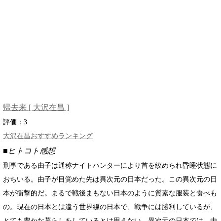
帰去来 [ 大沢在昌 ]
評価：
3
大沢在昌おすすめランキング
■ヒトコト感想
刑事である由子は通称ナイトハンターにより首を絞められ昏睡状態に
おちいる。由子が目覚めた先は異次元の日本だった。この異次元の日
本が衝撃的だ。まるで戦後まもない日本のように質素な服装と食べも
の。現在の日本とは違う世界線の日本で、戦争には勝利しているが、
とても豊かな暮らしをしているとは思えない。異次元の日本では、由