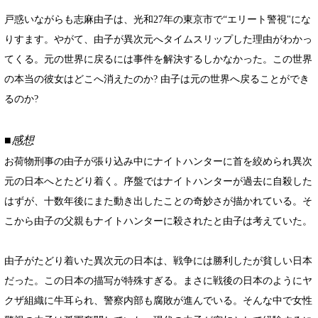
戸惑いながらも志麻由子は、光和27年の東京市で“エリート警視"にな
りすます。やがて、由子が異次元へタイムスリップした理由がわかっ
てくる。元の世界に戻るには事件を解決するしかなかった。この世界
の本当の彼女はどこへ消えたのか? 由子は元の世界へ戻ることができ
るのか?
■感想
お荷物刑事の由子が張り込み中にナイトハンターに首を絞められ異次
元の日本へとたどり着く。序盤ではナイトハンターが過去に自殺した
はずが、十数年後にまた動き出したことの奇妙さが描かれている。そ
こから由子の父親もナイトハンターに殺されたと由子は考えていた。
由子がたどり着いた異次元の日本は、戦争には勝利したが貧しい日本
だった。この日本の描写が特殊すぎる。まさに戦後の日本のようにヤ
クザ組織に牛耳られ、警察内部も腐敗が進んでいる。そんな中で女性