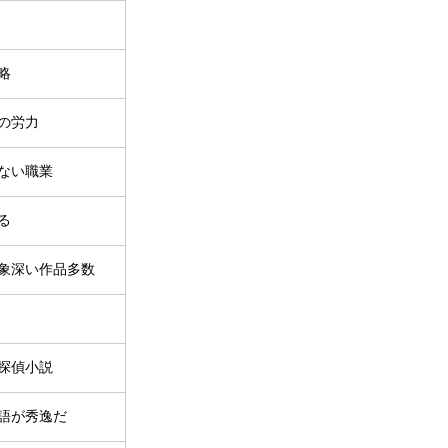
略
の労力
ない職業
る
象深い作品多数
探偵小説
語が秀逸だ