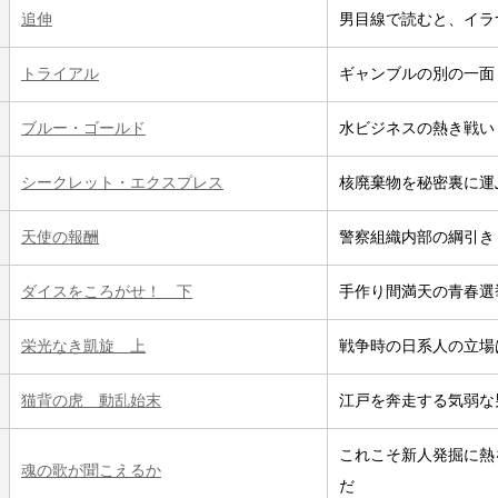
追伸
男目線で読むと、イラ
トライアル
ギャンブルの別の一面
ブルー・ゴールド
水ビジネスの熱き戦い
シークレット・エクスプレス
核廃棄物を秘密裏に運
天使の報酬
警察組織内部の綱引き
ダイスをころがせ！ 下
手作り間満天の青春選
栄光なき凱旋 上
戦争時の日系人の立場
猫背の虎 動乱始末
江戸を奔走する気弱な
これこそ新人発掘に熱
魂の歌が聞こえるか
だ