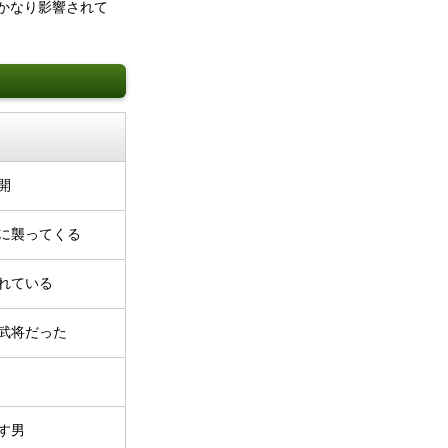
かなり影響されて
開
に襲ってくる
れている
武将だった
す男