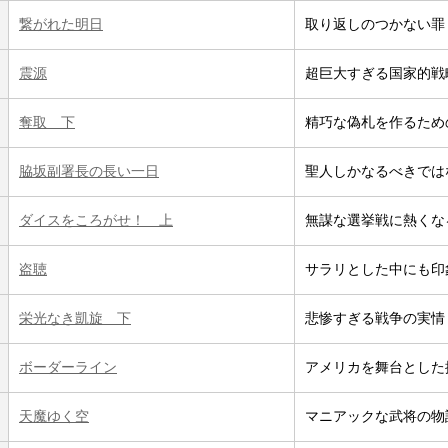
繋がれた明日
取り返しのつかない罪
震源
超巨大すぎる国家的戦
奪取 下
精巧な偽札を作るため
脇坂副署長の長い一日
聖人しかなるべきでは
ダイスをころがせ！ 上
無謀な選挙戦に熱くな
盗聴
サラリとした中にも印
栄光なき凱旋 下
悲惨すぎる戦争の実情
ボーダーライン
アメリカを舞台とした
天魔ゆく空
マニアックな武将の物