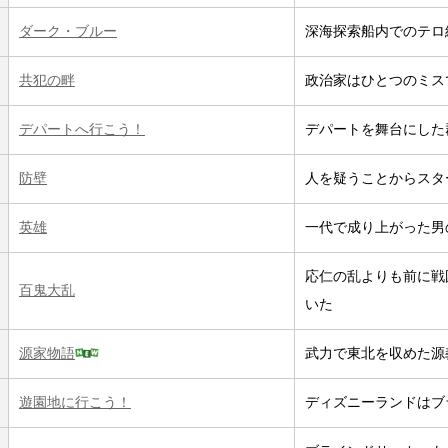
ダーク・ブルー
深海探索船内でのテロ
共犯の畔
政治家はひとつのミス
デパートへ行こう！
デパートを舞台にした
防壁
人を疑うことからスタ
英雄
一代で成り上がった男
応仁の乱よりも前に戦
百鬼大乱
いた
源家物語
武力で東北を収めた源
遊園地に行こう！
ディズニーランドはブ