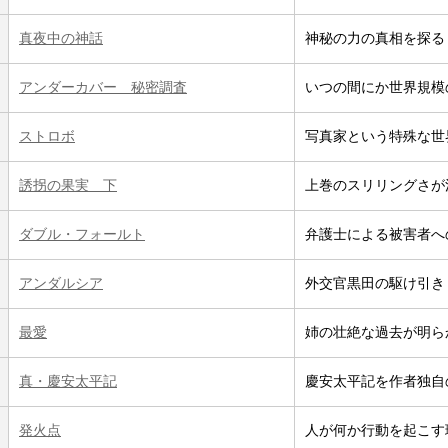
真夜中の神話
神秘の力の真相を探る
アンダーカバー 秘密調査
いつの間にか世界規模
ストロボ
写真家という特殊な世
誘拐の果実 下
上巻のスリリングさが
ダブル・フォールト
弁護士による被害者へ
アンダルシア
外交官黒田の駆け引き
最愛
姉の壮絶な過去が明ら
真・慶安太平記
慶安太平記を作者独自
発火点
人が何か行動を起こす