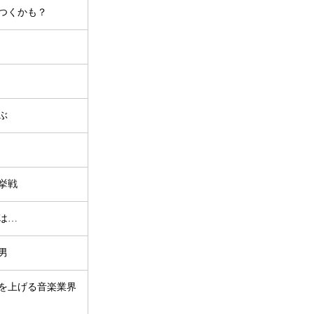
つくかも？
ぶ
挙戦
は…
男
を上げる音楽業界