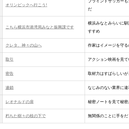
ブラインドサッカーも
オリンピックへ行こう!
だ
横浜みなとみらいに馴
こちら横浜市港湾局みなと振興課です
すすめ
クレタ、神々の山へ
作家はイメージを守る
取引
アクション映画を見て
密告
取材力はすばらしいが
連鎖
なじみのない業界に違
レオナルドの扉
秘密ノートを見て秘密
朽ちた樹々の枝の下で
無関係のことに手をだ