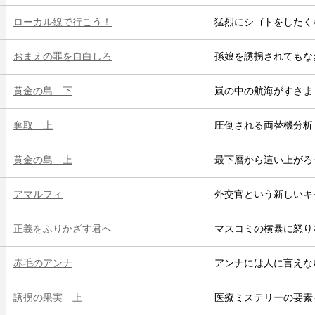
ローカル線で行こう！
猛烈にシゴトをしたく
おまえの罪を自白しろ
孫娘を誘拐されてもな
黄金の島 下
嵐の中の航海がすさま
奪取 上
圧倒される両替機分析
黄金の島 上
最下層から這い上がろ
アマルフィ
外交官という新しいキ
正義をふりかざす君へ
マスコミの横暴に怒り
赤毛のアンナ
アンナには人に言えな
誘拐の果実 上
医療ミステリーの要素