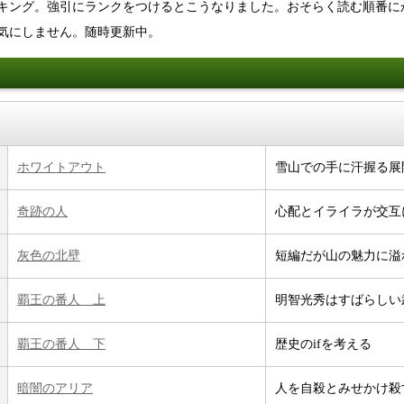
キング。強引にランクをつけるとこうなりました。おそらく読む順番に
気にしません。随時更新中。
ホワイトアウト
雪山での手に汗握る展
奇跡の人
心配とイライラが交互
灰色の北壁
短編だが山の魅力に溢
覇王の番人 上
明智光秀はすばらしい
覇王の番人 下
歴史のifを考える
暗闇のアリア
人を自殺とみせかけ殺