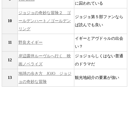
に囚われている
ジョジョの奇妙な冒険２ ゴ
ジョジョ第５部ファンなら
10
ールデンハート／ゴールデン
ば読んでも良い
リング
イギーとアヴドゥルの出会
11
野良犬イギー
い？
岸辺露伴ルーヴルへ行く 映
ジョジョらしくはない普通
12
画ノベライズ
のドラマだ
地球の歩き方 JOJO ジョジ
13
観光地紹介の要素が強い
ョの奇妙な冒険