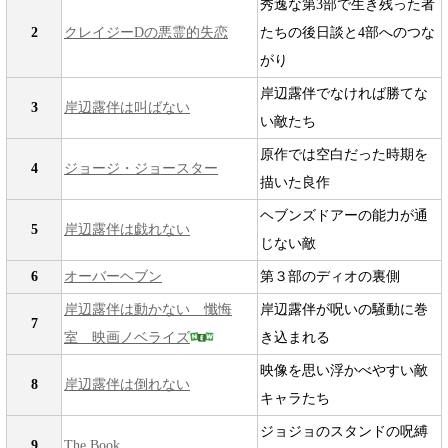
秀逸な第3部で生き残った者
2
クレイジーDの悪霊的失恋
たちの後日談と4部へのつな
がり
岸辺露伴でなければ勝てな
3
岸辺露伴は叫ばない
い敵たち
原作では空白だった時期を
4
ジョージ・ジョースター
描いた良作
ヘブンズドアーの能力が通
5
岸辺露伴は戯れない
じない敵
6
オーバーヘブン
第３部のディオの裏側
岸辺露伴は動かない 懺悔
岸辺露伴が呪いの騒動に巻
7
室 映画ノベライズ
き込まれる
映像を思い浮かべやすい敵
8
岸辺露伴は倒れない
キャラたち
ジョジョのスタンドの呪縛
9
The Book