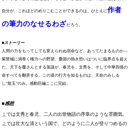
作者
自分が、これほどのめりこむことができるのは、ひとえに
の筆力のなせるわざ
だろう。
■ストーリー
人間の力をもってしても変えられぬ宿命など、あってたまるものか―
紫禁城に渦巻く権力への野望、憂国の熱き想いはついに臨界点を超え
た。天下を覆さんとする策謀が、春児を、文秀を、そして中華四億の
命すべてを翻弄する。この道の行方を知るものは、天命のみしる
し“龍玉”のみ。感動巨編ここに完結。
■感想
１
では文秀と春児、二人の出世物語の序章のような雰囲気。
２
では壮大な清という国で、どのように二人が登りつめるの