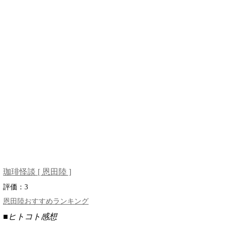
珈琲怪談 [ 恩田陸 ]
評価：
3
恩田陸おすすめランキング
■ヒトコト感想