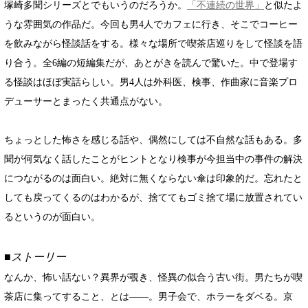
塚崎多聞シリーズとでもいうのだろうか。
「不連続の世界」
と似たよ
うな雰囲気の作品だ。今回も男4人でカフェに行き、そこでコーヒー
を飲みながら怪談話をする。様々な場所で喫茶店巡りをして怪談を語
り合う。全6編の短編集だが、あとがきを読んで驚いた。中で登場す
る怪談はほぼ実話らしい。男4人は外科医、検事、作曲家に音楽プロ
デューサーとまったく共通点がない。
ちょっとした怖さを感じる話や、偶然にしては不自然な話もある。多
聞が何気なく話したことがヒントとなり検事が今担当中の事件の解決
につながるのは面白い。絶対に無くならない傘は印象的だ。忘れたと
しても戻ってくるのはわかるが、捨ててもゴミ捨て場に放置されてい
るというのが面白い。
■ストーリー
なんか、怖い話ない？異界が覗き、怪異の似合う古い街。男たちが喫
茶店に集ってすること、とは――。男子会で、ホラーをダベる。京