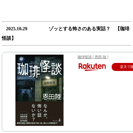
2025.10.29 ゾッとする怖さのある実話？ 【珈琲
怪談】
珈琲怪談 [ 恩田 陸 ]
楽天で