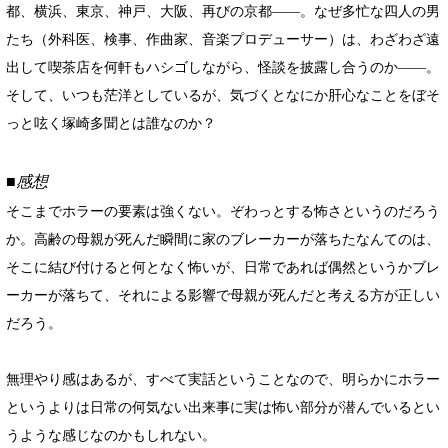
都、横浜、東京、神戸、大阪、再びの京都――。なぜ多忙な四人の男
たち（外科医、検事、作曲家、音楽プロデューサー）は、わざわざ遠
出して喫茶店を何軒もハシゴしながら、怪談を披露し合うのか――。
そして、いつも茫洋としているが、気づくとなにか肝心なことをぼそ
っと呟く塚崎多聞とは誰なのか？
■感想
そこまでホラーの要素は強くない。ぞわっとする怖さというのだろう
か。高齢の母親が死んだ瞬間に家のブレーカーが落ちたなんてのは、
そこに結び付けると何となく怖いが、日常であれば偶然というかブレ
ーカーが落ちて、それによる影響で母親が死んだと考える方が正しい
だろう。
無理やり感はあるが、すべて実話ということなので、明らかにホラー
というよりは日常の何気ない出来事に実は怖い部分が潜んでいるとい
うような感じなのかもしれない。