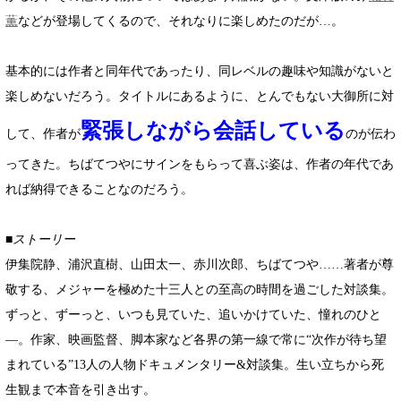
薫
などが登場してくるので、それなりに楽しめたのだが…。
基本的には作者と同年代であったり、同レベルの趣味や知識がないと
楽しめないだろう。タイトルにあるように、とんでもない大御所に対
緊張しながら会話している
して、作者が
のが伝わ
ってきた。ちばてつやにサインをもらって喜ぶ姿は、作者の年代であ
れば納得できることなのだろう。
■ストーリー
伊集院静、浦沢直樹、山田太一、赤川次郎、ちばてつや……著者が尊
敬する、メジャーを極めた十三人との至高の時間を過ごした対談集。
ずっと、ずーっと、いつも見ていた、追いかけていた、憧れのひと
―。作家、映画監督、脚本家など各界の第一線で常に“次作が待ち望
まれている”13人の人物ドキュメンタリー&対談集。生い立ちから死
生観まで本音を引き出す。