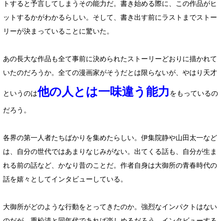
トすると予言してしまうその能力だ。書き始める際に、この作品がヒ
ットするかがわかるらしい。そして、書き出す前にラストまでストー
リーが決まっていることに驚いた。
あの長大な作品も全て事前に決められたストーリーどおりに描かれて
いたのだろうか。全ての漫画家がそうだとは限らないが、やはり天才
他の人とは一味違う能力
というのは
をもっているの
だろう。
各界の第一人者たちばかりを集めたらしい。伊集院静や山田太一など
は、自分の世代ではあまりなじみがない。出てくる話も、自分が生ま
れる前の話など、かなり昔のことだ。作者自身は大御所の青春時代の
話を嬉々としてインタビューしている。
大御所がどのような行動をとってきたのか。強烈なインパクトはない
のだが、重松清と同年代であれば楽しめるだろう。インタビューする