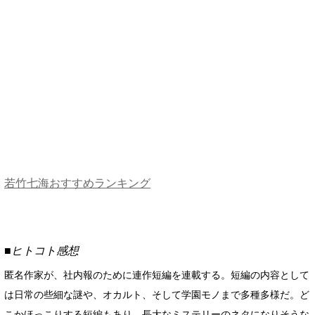
若竹七海おすすめランキング
■ヒトコト感想
匿名作家が、社内報のために連作短編を連載する。短編の内容として
は日常の些細な謎や、オカルト、そして学園モノまで多種多様だ。ど
こかほっこりする短編もあり、長大なミステリーのネタになりそうな