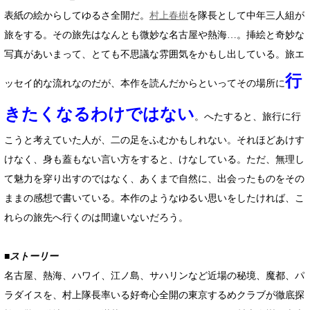
表紙の絵からしてゆるさ全開だ。
村上春樹
を隊長として中年三人組が
旅をする。その旅先はなんとも微妙な名古屋や熱海…。挿絵と奇妙な
写真があいまって、とても不思議な雰囲気をかもし出している。旅エ
行
ッセイ的な流れなのだが、本作を読んだからといってその場所に
きたくなるわけではない
。へたすると、旅行に行
こうと考えていた人が、二の足をふむかもしれない。それほどあけす
けなく、身も蓋もない言い方をすると、けなしている。ただ、無理し
て魅力を穿り出すのではなく、あくまで自然に、出会ったものをその
ままの感想で書いている。本作のようなゆるい思いをしたければ、こ
れらの旅先へ行くのは間違いないだろう。
■ストーリー
名古屋、熱海、ハワイ、江ノ島、サハリンなど近場の秘境、魔都、パ
ラダイスを、村上隊長率いる好奇心全開の東京するめクラブが徹底探