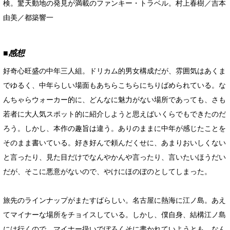
検。驚天動地の発見が満載のファンキー・トラベル。村上春樹／吉本
由美／都築響一
■感想
好奇心旺盛の中年三人組。ドリカム的男女構成だが、雰囲気はあくま
でゆるく、中年らしい場面もあちらこちらにちりばめられている。な
んちゃらウォーカー的に、どんなに魅力がない場所であっても、さも
若者に大人気スポット的に紹介しようと思えばいくらでもできたのだ
ろう。しかし、本作の趣旨は違う。ありのままに中年が感じたことを
そのまま書いている。好き好んで頼んだくせに、あまりおいしくない
と言ったり、見た目だけでなんやかんや言ったり、言いたいほうだい
だが、そこに悪意がないので、やけにほのぼのとしてしまった。
旅先のラインナップがまたすばらしい。名古屋に熱海に江ノ島。あえ
てマイナーな場所をチョイスしている。しかし、僕自身、結構江ノ島
には行くので、マイナー扱いでぼろくそに書かれていようとも、なん