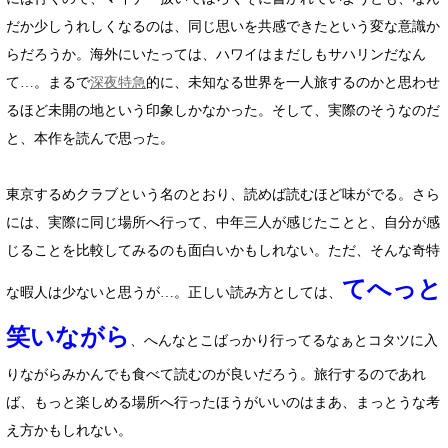
だか少しうれしくなるのは、同じ思いを共感できたという変な意識か
らだろうか。海外にいたっては、ハワイはまだしもサハリンだなん
て…。まるで
深夜特急
的に、未知なる世界を一人旅するのかと思わせ
るほど未開の地という印象しかなかった。そして、実際のそうなのだ
と、本作を読んで思った。
東京するめクラブという名のとおり、読めば読むほど味がでる。さら
には、実際に同じ場所へ行って、中年三人が感じたことと、自分が感
じることを比較してみるのも面白いかもしれない。ただ、そんな奇特
てへっと
な暇人は少ないと思うが…。正しい読み方としては、
笑いながら
、へんなとこばっかり行ってるなぁとコタツに入
りながらみかんでも食べて読むのが良いだろう。旅行するのであれ
ば、もっと楽しめる場所へ行ったほうがいいのはまあ、まっとうな考
え方かもしれない。