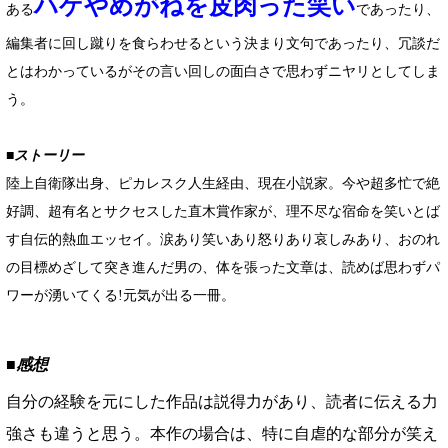
ハゲやめがねを皮肉った笑い
ある
であったり、
編集者に回し蹴りを食らわせるという決まり文句であったり、冗談だ
とはわかっているがその言い回しの面白さで思わずニヤリとしてしま
う。
■ストーリー
陸上自衛隊出身、ピカレスク人生経由、現在小説家。今や超多忙で絶
好調、超有名とサクセスした直木賞作家が、理不尽な宿命を笑いとば
す自伝的熱血エッセイ。涙あり笑いあり怒りあり哀しみあり、おのれ
の目標めざして突き進んだ男の、体を張った文章は、読めば思わずパ
ワーが湧いてくる!元気が出る一冊。
■感想
自分の経験を元にした作品は説得力があり、読者に伝える力
強さも違うと思う。本作の場合は、特に自虐的な部分が笑え