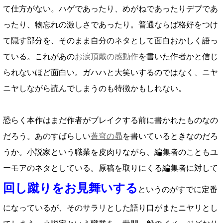
て仕方がない。ハゲであったり、めがねであったりデブであ
ったり、物忘れの激しさであったり。普通ならば格好をつけ
て隠す部分を、そのまま自分のネタとして面白おかしく語っ
ている。これがあの
お涙頂戴の感動作
を書いた作者かと信じ
られないほど面白い。ガハハと大笑いするのではなく、ニヤ
ニヤしながら読んでしまうのも特徴かもしれない。
恐らく本作はまだ作者がブレイクする前に書かれたものなの
だろう。あのすばらしい
蒼穹の昴
を書いているときなのだろ
うか。小説家という職業を皮肉りながら、編集者のこともユ
ーモアのネタとしている。原稿を取りにくる編集者に対して
回し蹴りをお見舞いする
というのがすでに定番
になっているが、そのサラリとした語り口がまたニヤリとし