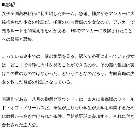
■感想
女子全国高校駅伝に初出場したチーム。急遽、補欠からアンカーに大
抜擢された少女の物語だ。極度の方向音痴の少女なので、アンカーで
走るルートを間違える恐れがある。1年でアンカーに抜擢されたこと
への緊張と恐怖。
走っている途中での、謎の集団を見る。駅伝で必死に走っている少女
は、どこまで冷静に周りを見ることができるのか。その謎の集団は実
はこの世のものではなかった、ということなのだろう。方向音痴の少
女を救った奇跡の物語となっている。
表題作である「八月の御所グラウンド」は、まさに京都版のフィール
ド・オブ・ドリームスだ。単位が足りない学生が大学を卒業するため
に教授から突き付けられた条件。早朝草野球に参加する。それに付き
合わされた主人公。