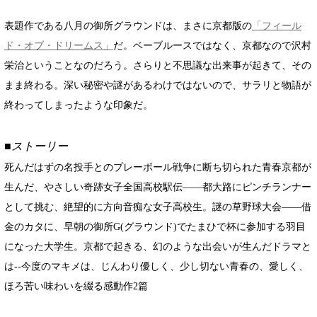
表題作である八月の御所グラウンドは、まさに京都版の
「フィール
ド・オブ・ドリームス」
だ。ベーブルースではなく、京都なので沢村
栄治ということなのだろう。さらりと不思議な出来事が起きて、その
まま終わる。深い秘密や謎があるわけではないので、サラリと物語が
終わってしまったような印象だ。
■ストーリー
死んだはずの名投手とのプレーボール戦争に断ち切られた青春京都が
生んだ、やさしい奇跡女子全国高校駅伝――都大路にピンチランナー
として挑む、絶望的に方向音痴な女子高校生。謎の草野球大会――借
金のカタに、早朝の御所G(グラウンド)でたまひで杯に参加する羽目
になった大学生。京都で起きる、幻のような出会いが生んだドラマと
は--今度のマキメは、じんわり優しく、少し切ない青春の、愛しく、
ほろ苦い味わいを綴る感動作2篇