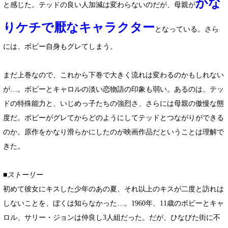
かな
と感じた。テッドの良い人加減は変わらないのだが、母親が
りケチで厭なキャラクター
となっている。さら
には、ボビー自身もグレてしまう。
まだ上巻なので、これから下巻で大きく流れは変わるのかもしれない
が…。ボビーとキャロルの淡い恋物語の印象も弱い。あるのは、テッ
ドの特殊能力と、いじめっ子たちの強烈さ、さらには母親の傲慢な態
度だ。ボビーがグレてからどのようにしてテッドとつながりができる
のか。原作をかなり滑らかにしたのが映画作品だということは理解で
きた。
■ストーリー
初めて彼女にキスした少年のあの夏、それ以上のキスが二度と訪れは
しないことを、ぼくは知らなかった…。1960年、11歳のボビーとキャ
ロル、サリー・ジョンは仲良し3人組だった。だが、ひなびた街に不