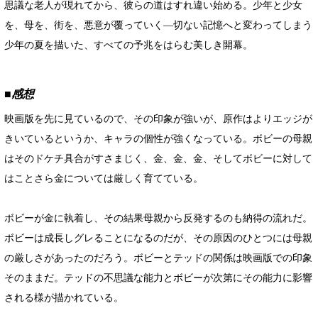
思議な老人が現れてから、彼らの道はすれ違い始める。少年と少女
を、母を、街を、悪意が覆っていく―切ない記憶へと変わってしまう
少年の夏を描いた、すべての予兆をはらむ美しき開幕。
■感想
映画版を先に見ているので、その印象が強いが、原作はよりエッジが
きいているというか、キャラの個性が強くなっている。ボビーの母親
はそのドケチ具合がすさまじく、金、金、金、そしてボビーに対して
はことさら金については厳しく育てている。
ボビーが金に執着し、その結果母親から反発するのも納得の流れだ。
ボビーは成長しグレることになるのだが、その原因のひとつには母親
の厳しさがあったのだろう。ボビーとテッドの関係は映画版での印象
そのままだ。テッドの不思議な能力とボビーが次第にその能力に影響
される様が描かれている。