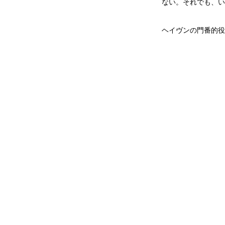
ない。それでも、い
ヘイヴンの門番的役