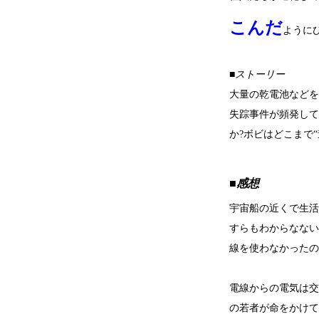
こんだ
ように
■ストーリー
大量の乾電池などを
失踪事件が頻発して
か?ボビはどこまで
■感想
宇宙船の近くで生活
すらもわからなない
線を使わなかったの
電線からの電気は交
の若者が命をかけて