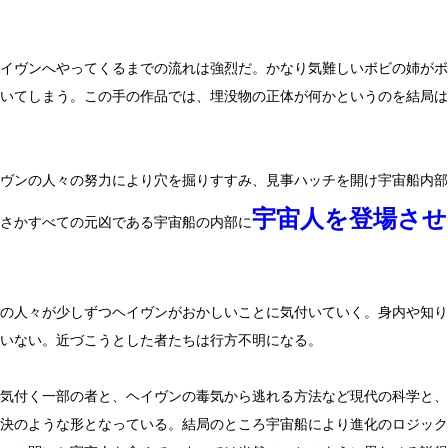
イヴンへやってくるまでの流れは強烈だ。かなり気難しいボビの姉がボ
いてしまう。この手の作品では、埋没物の正体が何かというのを結局は
ヴンの人々の努力により穴を掘りすすみ、見事ハッチを開け宇宙船内部
宇宙人を登場させ
さかすべての元凶である宇宙船の内部に
の人々が少しずつヘイヴンがおかしいことに気付いていく。身内や知り
いない。近づこうとした者たちは行方不明になる。
気付く一部の者と、ヘイヴンの毒気から逃れる方法など現代の科学と、
決のような形となっている。結局のところ宇宙船により進化のロジック