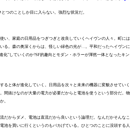
ひとつのことしか目に入らない。強烈な状況だ。
使い、家庭の日用品をつぎつぎと改良していくヘイヴンの人々。町には
いる。森の奥深くからは、怪しい緑色の光が…。平和だったヘイヴンに
“進化”していくのか?SF的趣向とモダン・ホラーが渾然一体となったキ
すると体が進化していく。日用品を次々と未来の機器に変貌させていく
。間抜けなのが大量の電力が必要だからと電池を使うという部分だ。物
か。
流だからダメ、電池は直流だから良いという論理だ。なんだかそんなこ
電池を買いに行くというのもバカげている。ひとつのことに没頭する人