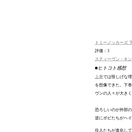
トミーノッカーズ 下
評価：
3
スティーヴン・キン
■ヒトコト感想
上巻
では怪しげな埋
を想像できた。下巻
ヴンの人々が大きく
恐ろしいのが外部の
逆にボビたちがヘイ
住人たちが進化して