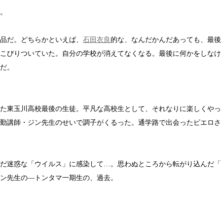
。
品だ。どちらかといえば、
石田衣良
的な、なんだかんだあっても、最後
こびりついていた。自分の学校が消えてなくなる。最後に何かをしなけ
だ。
た東玉川高校最後の生徒。平凡な高校生として、それなりに楽しくやっ
勤講師・ジン先生のせいで調子がくるった。通学路で出会ったピエロさ
だ迷惑な「ウイルス」に感染して…。思わぬところから転がり込んだ「
ン先生の―トンタマ一期生の、過去。