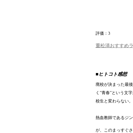
評価：
3
重松清おすすめ
■ヒトコト感想
廃校が決まった最後
く”青春”という文
校生と変わらない。
熱血教師であるジン
が、このまっすぐさ