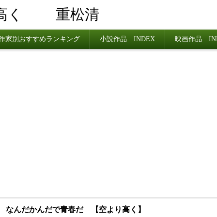
り高く
重松清
作家別おすすめランキング
小説作品 INDEX
映画作品 IN
3 なんだかんだで青春だ 【空より高く】