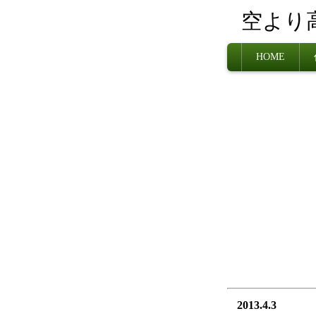
空よ
HOME
2013.4.