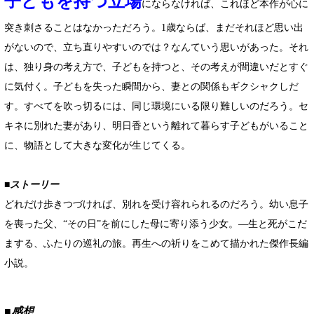
子どもを持つ立場
にならなければ、これほど本作が心に
突き刺さることはなかっただろう。1歳ならば、まだそれほど思い出
がないので、立ち直りやすいのでは？なんていう思いがあった。それ
は、独り身の考え方で、子どもを持つと、その考えが間違いだとすぐ
に気付く。子どもを失った瞬間から、妻との関係もギクシャクしだ
す。すべてを吹っ切るには、同じ環境にいる限り難しいのだろう。セ
キネに別れた妻があり、明日香という離れて暮らす子どもがいること
に、物語として大きな変化が生じてくる。
■ストーリー
どれだけ歩きつづければ、別れを受け容れられるのだろう。幼い息子
を喪った父、“その日”を前にした母に寄り添う少女。―生と死がこだ
まする、ふたりの巡礼の旅。再生への祈りをこめて描かれた傑作長編
小説。
■感想