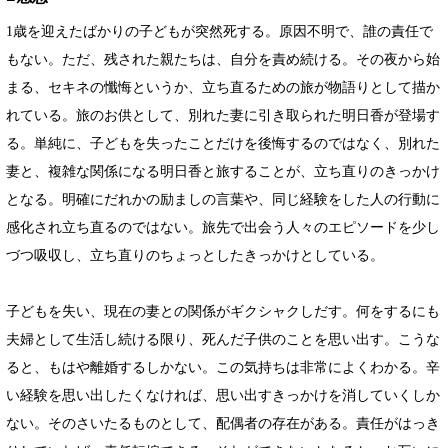
1歳を迎えたばかりの子どもが突然死する。原因不明で、誰の責任で
もない。ただ、残された親たちは、自分を責め続ける。その夜から始
まる、セキネの懺悔というか、立ち直るための旅が物語りとして描か
れている。旅のお供として、別れた妻に引き取られた明日香が登場す
る。単純に、子どもを失ったことだけを後悔するのではなく、別れた
妻と、複雑な関係になる明日香と旅することが、立ち直りのきっかけ
となる。明確にだれかの励ましの言葉や、同じ経験をした人の行動に
感化され立ち直るのではない。旅先で出会う人々のエピソードを少し
づつ吸収し、立ち直りのちょっとしたきっかけとしている。
子どもを失い、現在の妻との関係がギクシャクしだす。何をするにも
夫婦として生活し続ける限り、死んだ子供のことを思い出す。こうな
ると、もはや離婚するしかない。この気持ちは非常によくわかる。辛
い経験を思い出したくなければ、思い出すきっかけを消していくしか
ない。そのさいたるものとして、配偶者の存在がある。責任がはっき