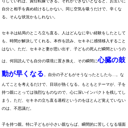
りしていれば、責任転嫁できる。それができないとなると、お互いに
自分と相手を責め続けるしかない。同じ空気を吸うだけで、辛くな
る。そんな状況かもしれない。
セキネは結局のところ立ち直る。人はどんなに辛い経験をしたとして
も、時間が解決してくれる。本作を読み、セキネに感情移入すること
はない。ただ、セキネと妻が思い出す、子どもの死んだ瞬間というの
心臓の鼓
は、何回読んでも自分の環境に置き換え、その瞬間に
動が早くなる
。自分の子どもがそうなったとしたら…。な
んてことを考えるだけで、目頭が熱くなる。もともとテーマが、子を
持つ親にとっては強烈なものなので、心に深いインパクトを残してし
まう。ただ、セキネの立ち直る過程というのをほとんど覚えていない
のは、不思議だ。
子を持つ親。特に子どもが小さい親ならば、瞬間的に苦しくなる場面