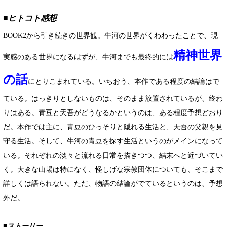
■ヒトコト感想
BOOK2から引き続きの世界観。牛河の世界がくわわったことで、現
精神世界
実感のある世界になるはずが、牛河までも最終的には
の話
にとりこまれている。いちおう、本作である程度の結論はで
ている。はっきりとしないものは、そのまま放置されているが、終わ
りはある。青豆と天吾がどうなるかというのは、ある程度予想どおり
だ。本作では主に、青豆のひっそりと隠れる生活と、天吾の父親を見
守る生活。そして、牛河の青豆を探す生活というのがメインになって
いる。それぞれの淡々と流れる日常を描きつつ、結末へと近づいてい
く。大きな山場は特になく、怪しげな宗教団体についても、そこまで
詳しくは語られない。ただ、物語の結論がでているというのは、予想
外だ。
■ストーリー