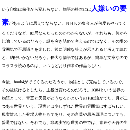
人嫌いの要
いう印象は前作から変わらない。物語の根本には
素
があるように思えてならない。ＮＨＫの集金人が何度もやってく
るくだりなど、結局なんだったのかわからないが、それらも、何かを
比喩しているのだろう。謎を突き詰めて考えるのではなく、その場の
雰囲気で不思議さを楽しむ。後に明確な答えが示されると考えて読む
と、納得いかないだろう。長大な物語ではあるが、簡単な文章なので
スラスラ読めるのは、いつもどおり作者の作品らしい。
今後、book4がでてくるのだろうか。物語として完結しているので、
その後続けるとしたら、主役は変わるのだろう。1Q84という世界の
物語として、青豆と天吾がどうなるかというのも結論がでた。月が二
つある世界という、現実とは少しずれた世界の雰囲気はすばらしい。
現実離れした登場人物たちであり、その言葉や思考原理についても、
普通ではない。それでも、非現実的な世界の中では、青豆や天吾の生