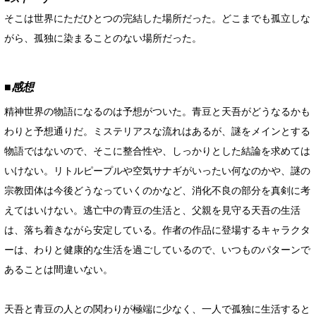
そこは世界にただひとつの完結した場所だった。どこまでも孤立しな
がら、孤独に染まることのない場所だった。
■感想
精神世界の物語になるのは予想がついた。青豆と天吾がどうなるかも
わりと予想通りだ。ミステリアスな流れはあるが、謎をメインとする
物語ではないので、そこに整合性や、しっかりとした結論を求めては
いけない。リトルピープルや空気サナギがいったい何なのかや、謎の
宗教団体は今後どうなっていくのかなど、消化不良の部分を真剣に考
えてはいけない。逃亡中の青豆の生活と、父親を見守る天吾の生活
は、落ち着きながら安定している。作者の作品に登場するキャラクタ
ーは、わりと健康的な生活を過ごしているので、いつものパターンで
あることは間違いない。
天吾と青豆の人との関わりが極端に少なく、一人で孤独に生活すると