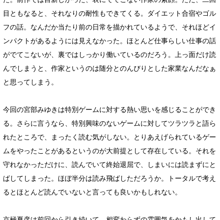
目ともなると、それなりの耐性もできてくる。ダイエット合宿やゴル
フの話。なんだか当たり前の日常を描かれているようで、それほどイ
ンパクトがあるようには見えなかった。ほとんど仕事らしい仕事の話
がでてこないが、裏ではしっかり働いているのだろう。上っ面だけ読
んでしまうと、作家というのは随分とのんびりとした家業なんだなぁ
と思ってしまう。
今回の宮部みゆきは特別ゲームに対する熱い思いを感じることができ
る。さらに言うなら、特別興味のないゲームに対してツラツラと語ら
れたところで、まったく読む気がしない。とりあえげられているゲー
ムをやったことがあるというのが大前提として存在している。それを
守れなかっただけに、読んでいて終始退屈で、しまいには読まずにと
ばしてしまった。ほぼ半分は読み飛ばしただろうか。トータルで考え
るとほとんど読んでいないと言っても良いかもしれない。
京極夏彦は前回から引き続いて、相変わらずの雰囲気をかもし出して