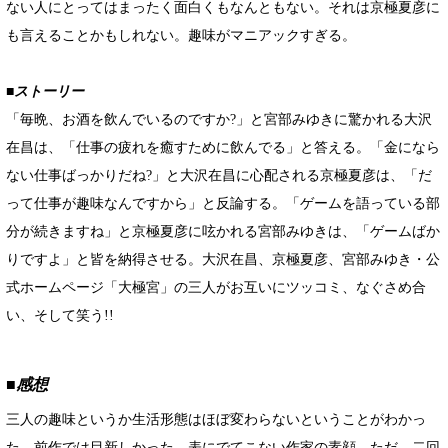
ない人にとってはまったく面白くもなんともない。それは京極夏彦に
も言えることかもしれない。趣味がマニアックすぎる。
■ストーリー
「毎晩、お酒を飲んでいるのですか?」と宮部みゆきに驚かれる大沢
在昌は、「仕事の疲れを癒すために飲んでる」と答える。「金になら
ない仕事ばっかりだね?」と大沢在昌に心配される京極夏彦は、「だ
って仕事が趣味なんですから」と反論する。「ゲームを語っている部
分が続きますね」と京極夏彦に呟かれる宮部みゆきは、「ゲームばか
りですよ」と皆を納得させる。大沢在昌、京極夏彦、宮部みゆき・公
式ホームページ「大極宮」の三人がお互いにツッコミ、なぐさめ合
い、そして笑う!!
■感想
三人の趣味というか生活形態はほぼ変わらないということがわかっ
た。前作では目新しかった、表にでてこない作家の素顔。ただ、二回