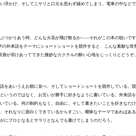
い浮かび、そしてニヤリと口元を思わず緩めてしまう。電車の中などで
ぶつかりあう時、どんな火花が飛び散るか――それがこの本の狙いです
字の外来語をテーマにショートショートを競作すると、こんな素敵な世
原酒が溶けあってできた微妙なカクテルの酔い心地をじっくりとどうぞ
語をあいうえお順に並べ、そしてショートショートを競作している。競
というのではなく、お互いが勝手に好きなように書いている。外来語を
いている。何の制約もなく、自由に、そして書きたいことを好きなだけ
、それなりに面白くできているからすごい。曖昧なテーマであればある
がにプロとなるとサラリとなんでも書けてしまうのだろう。