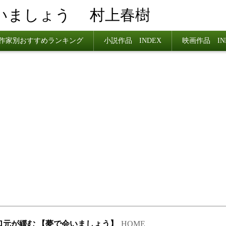
いましょう
村上春樹
作家別おすすめランキング
小説作品 INDEX
映画作品 IN
思わず口元が緩む 【夢で会いましょう】
HOME