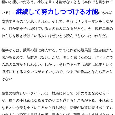
種の才能なのだろう。小説を書く才能がなくとも（本作でも書かれて
継続して努力しつづける才能
いる）、
があれば
成功できるのだと思わされた。そして、それはサラリーマンをしなが
ら、何か夢を持ち続けている人の励みになるだろう。今、現在二束の
わらじを履き続けている人にはぜひとも読んでもらいたい作品だ。
後半からは、競馬の話に突入する。すでに作者の競馬話は読み飽きた
感があるので、新鮮さはない。ただ、珍しく感じたのは、パドックで
の馬の見方かもしれない。しかし、それであっても結局は競馬という
博打に対するスタンスがメインなので、今までの作品となんら変わり
はない。
勝負の極意というタイトルは、競馬に関してはそのままなのだろう
が、前半の小説家になるまでの話にも通じるところがある。小説家に
なるという夢を小さいころから持ち続け、商売が軌道に乗り出しても
ひたすら小説家を目指す作者。普通ならば、商売で大もうけできたの