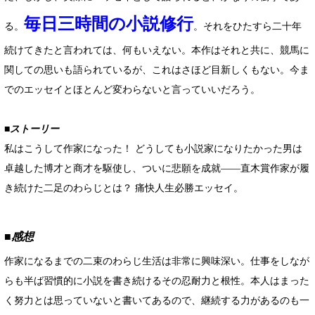
毎日三時間の小説修行
る。
。それをひたすら二十年
続けてきたと言われては、何もいえない。本作はそれと共に、競馬に
関しての思いも語られているが、これはさほど目新しくもない。今ま
でのエッセイとほとんど変わらないと言っていいだろう。
■ストーリー
私はこうして作家になった！ どうしても小説家になりたかった男は
卓越した博才と商才を駆使し、ついに悲願を成就――直木賞作家が履
き続けた二足のわらじとは？ 痛快人生必勝エッセイ。
■感想
作家になるまでの二束のわらじ生活は非常に興味深い。仕事をしなが
らも半ば習慣的に小説を書き続けるその忍耐力と根性。本人はまった
く努力とは思っていないと書いてあるので、継続する力があるのも一