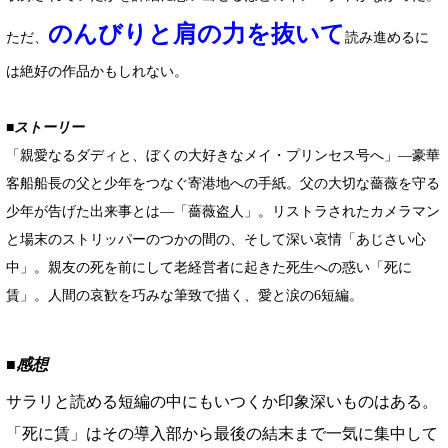
のんびりと肩の力を抜いて
ただ、
読み進めるに
は絶好の作品かもしれない。
■ストーリー
「親愛なるダディと、ぼくの大好きなメイ・プリンセス号へ」―豪華
客船船長の父と少年をつなぐ寄港地への手紙。父の大切な薔薇を守る
少年が告げた出来事とは―「薔薇盗人」。リストラされたカメラマン
と場末のストリッパーのつかの間の、そして深い哀情「あじさい心
中」。親友の死を前にして老経営者に起きた死生への惑い「死に
賃」。人間の哀歓を巧みな筆致で描く、愛と涙の6短編。
■感想
サラリと読める短編の中にもいつくか印象深いものはある。
「死に賃」はその導入部から最後の結末まで一気に集中して