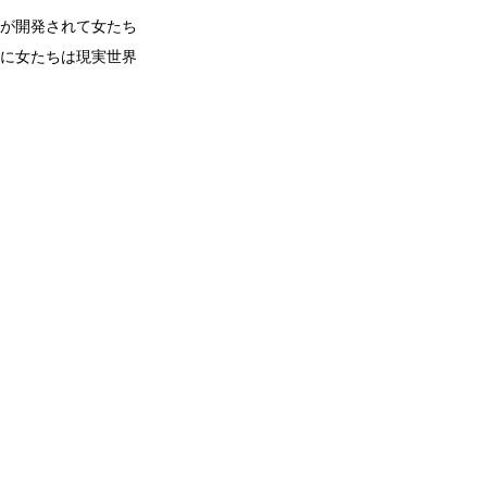
が開発されて女たち
に女たちは現実世界