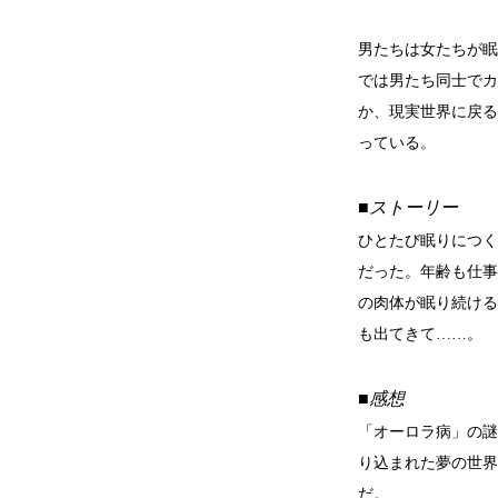
男たちは女たちが眠
では男たち同士でカ
か、現実世界に戻る
っている。
■ストーリー
ひとたび眠りにつく
だった。年齢も仕事
の肉体が眠り続ける
も出てきて……。
■感想
「オーロラ病」の謎
り込まれた夢の世界
だ。