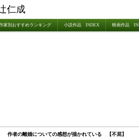
辻仁成
作家別おすすめランキング
小説作品 INDEX
映画作品 IN
12 作者の離婚についての感想が描かれている 【不屈】