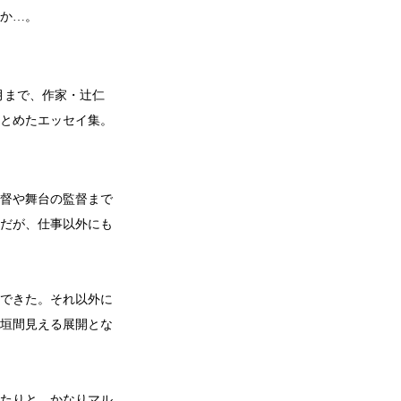
か…。
7月まで、作家・辻仁
とめたエッセイ集。
督や舞台の監督まで
だが、仕事以外にも
できた。それ以外に
垣間見える展開とな
たりと、かなりマル