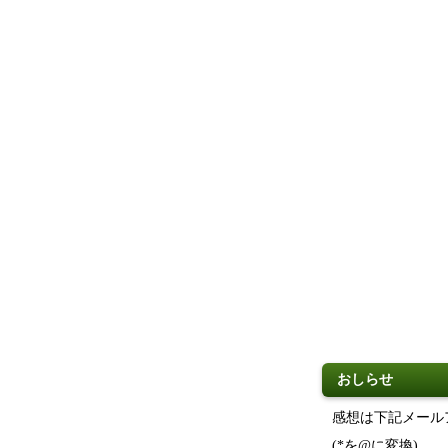
おしらせ
感想は下記メール
(*を@に変換)