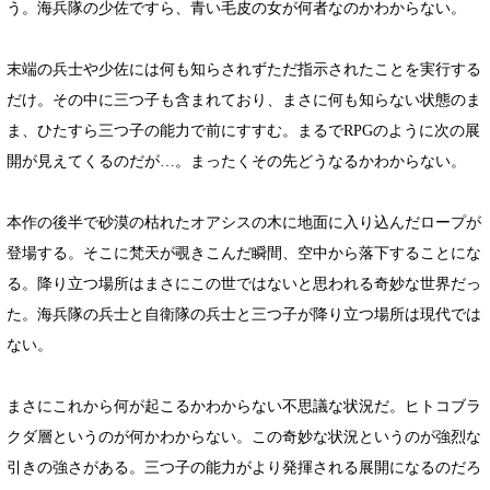
う。海兵隊の少佐ですら、青い毛皮の女が何者なのかわからない。
末端の兵士や少佐には何も知らされずただ指示されたことを実行する
だけ。その中に三つ子も含まれており、まさに何も知らない状態のま
ま、ひたすら三つ子の能力で前にすすむ。まるでRPGのように次の展
開が見えてくるのだが…。まったくその先どうなるかわからない。
本作の後半で砂漠の枯れたオアシスの木に地面に入り込んだロープが
登場する。そこに梵天が覗きこんだ瞬間、空中から落下することにな
る。降り立つ場所はまさにこの世ではないと思われる奇妙な世界だっ
た。海兵隊の兵士と自衛隊の兵士と三つ子が降り立つ場所は現代では
ない。
まさにこれから何が起こるかわからない不思議な状況だ。ヒトコブラ
クダ層というのが何かわからない。この奇妙な状況というのが強烈な
引きの強さがある。三つ子の能力がより発揮される展開になるのだろ