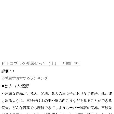
ヒトコブラクダ層ぜっと（上） [ 万城目学 ]
評価：
3
万城目学おすすめランキング
■ヒトコト感想
不思議な作品だ。梵天、梵地、梵人の三つ子がおりなす物語。魂が抜
け出るように、三秒だけ土の中や壁の向こうなどを見ることができる
梵天。どんな言葉でも理解できてしまうスーパー通訳の梵地。三秒先