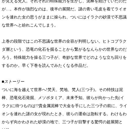
が見える梵人。それぞれの特殊能力を生かし、泥棒を続けていたのだ
が…。本作が強烈なのは、後半の展開だ。謎の青い毛皮を着てライオ
ンを連れた女の思うがままに操られ、ついにはイラクの砂漠で不思議
な世界へと紛れこんでしまう。
上巻の段階ではこの不思議な世界の全容が判明しない。ヒトコブラク
ダ層という、恐竜の化石を掘ることから繋がるなんらかの世界なのだ
ろう。特殊能力を操る三つ子が、奇妙な世界でどのような立ち回りを
するのか。早く下巻を読んでみたくなる作品だ。
■ストーリー
ついに海を越えて世界へ!梵天、梵地、梵人(三つ子)。その特技は泥
棒、恐竜化石発掘、メソポタミア、未来予知。彼らが向かった先(イ
ラク)に待つものは!?貴金属泥棒で大金を手にした三つ子の前に、ライ
オンを連れた謎の女が現れたとき、彼らの運命は急転する。わけもわ
からず向かわされた砂漠の地で、三つ子が目撃する驚愕の超展開と