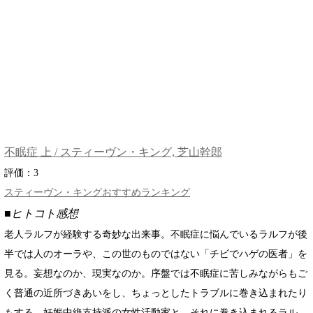
不眠症 上 / スティーヴン・キング, 芝山幹郎
評価：
3
スティーヴン・キングおすすめランキング
■ヒトコト感想
老人ラルフが経験する奇妙な出来事。不眠症に悩んでいるラルフが後
半では人のオーラや、この世のものではない「チビでハゲの医者」を
見る。妄想なのか、現実なのか。序盤では不眠症に苦しみながらもご
く普通の近所づきあいをし、ちょっとしたトラブルに巻き込まれたり
もする。妊娠中絶支持派の女性活動家と、それに巻き込まれるラル