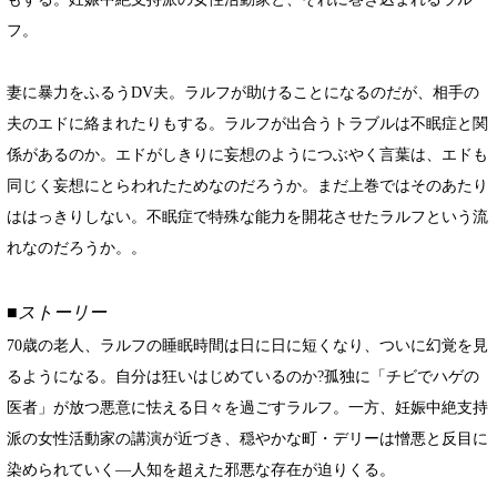
フ。
妻に暴力をふるうDV夫。ラルフが助けることになるのだが、相手の
夫のエドに絡まれたりもする。ラルフが出合うトラブルは不眠症と関
係があるのか。エドがしきりに妄想のようにつぶやく言葉は、エドも
同じく妄想にとらわれたためなのだろうか。まだ上巻ではそのあたり
ははっきりしない。不眠症で特殊な能力を開花させたラルフという流
れなのだろうか。。
■ストーリー
70歳の老人、ラルフの睡眠時間は日に日に短くなり、ついに幻覚を見
るようになる。自分は狂いはじめているのか?孤独に「チビでハゲの
医者」が放つ悪意に怯える日々を過ごすラルフ。一方、妊娠中絶支持
派の女性活動家の講演が近づき、穏やかな町・デリーは憎悪と反目に
染められていく―人知を超えた邪悪な存在が迫りくる。