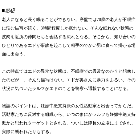
■感想
老人になると長く眠ることができない。序盤では70歳の老人が不眠症
に悩む描写が続く。3時間程度しか眠れない。そんな眠れない状態の
皮肉を近所の仲間たちと会話する流れとなる。そこから、知り合いの
ひとりであるエドが事故を起こして相手のでかい男に食って掛かる場
面に出会う。
この時点ではエドの異常な状態は、不眠症での異常なのか？と想像し
たのだが…。そんな描写はない。エドが奥さんに暴力をふるい、その
状況に気づいたラルフがエドのことを警察へ通報することになる。
物語のポイントは、妊娠中絶支持派の女性活動家と出会ってからだ。
活動家たちに反対する組織から、いつのまにかラルフも妊娠中絶支持
派かと思われターゲットとされる。ついには隊長の立場にまでされ、
実際に襲われたりもする。