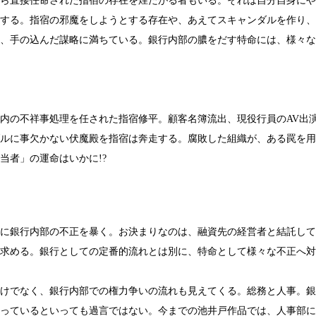
ら直接任命された指宿の存在を煙たがる者もいる。それは自分自身にや
する。指宿の邪魔をしようとする存在や、あえてスキャンダルを作り、
、手の込んだ謀略に満ちている。銀行内部の膿をだす特命には、様々な
内の不祥事処理を任された指宿修平。顧客名簿流出、現役行員のAV出
ルに事欠かない伏魔殿を指宿は奔走する。腐敗した組織が、ある罠を用
当者」の運命はいかに!?
に銀行内部の不正を暴く。お決まりなのは、融資先の経営者と結託して
求める。銀行としての定番的流れとは別に、特命として様々な不正へ対
けでなく、銀行内部での権力争いの流れも見えてくる。総務と人事。銀
っているといっても過言ではない。今までの池井戸作品では、人事部に