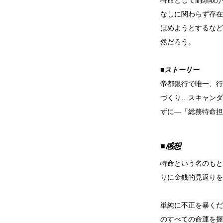
特命として副頭取か
なしに関わらず存在
はめようとするなど
然だろう。
■ストーリー
帝都銀行で唯一、行
づくり…スキャンダ
ずに―「総務特命担
■感想
特命という名のもと
りに金銭的見返りを
単純に不正を暴くだ
のすべての命運を握