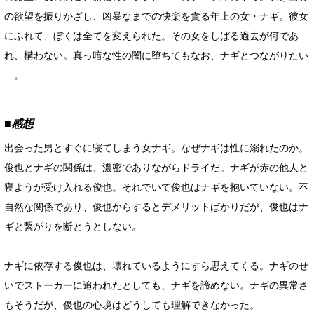
の欲望を振りかざし、凶暴なまでの快楽を貪る年上の女・ナギ。彼女
にふれて、ぼくは全てを変えられた。その女をしばる過去が何であ
れ、構わない。真っ暗な性の闇に堕ちてもなお、ナギとつながりたい
―。
■感想
出会った男とすぐに寝てしまう女ナギ。なぜナギは性に溺れたのか。
俊也とナギの関係は、濃密でありながらドライだ。ナギが赤の他人と
寝ようが受け入れる俊也。それでいて俊也はナギを抱いていない。不
自然な関係であり、俊也からするとデメリットばかりだが、俊也はナ
ギと繋がりを断とうとしない。
ナギに依存する俊也は、壊れているようにすら思えてくる。ナギのせ
いでストーカーに追われたとしても、ナギを諦めない。ナギの異常さ
もそうだが、俊也の心境はどうしても理解できなかった。