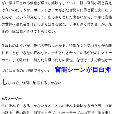
ギに振り回される俊也が様々な経験をしていく。軽い官能小説と言え
ば良いのだろうか。ポイントは、ナギがなぜ簡単に男と寝る女になっ
たのか、という部分だろう。あっさりとした出会いから、ナギに官能
の世界へ連れ込まれどっぷりはまる俊也。ナギと深く付き合うが、最
後の一線は越えさせてもらえない。
生殺しのようだが、俊也の苦悩はわかる。特殊な女と気づきながら離
れることができない哀れな男。ナギと付き合っているがためにストー
カーにまで狙われ、踏んだり蹴ったりの俊也。なぜそこまで俊也がナ
官能シーンが目白押
ギにはまるのか理解できないが、
し
なので、強引に納得するしかない。
■ストーリー
性に溺れて生きるしかない女と、ともに溺れる覚悟をきめた男。白昼
の路上、夜の渋谷、新宿のクラブ、バーのテーブルの下で。剥き出し