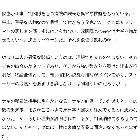
俊也が仕事上で関係をもつ病院の院長も異常な性癖をもっている。仕
事上、重要な人物なので我慢して付き合う俊也だが、そこにサラリー
マンの悲しさを感じずにはいられない。変態院長の要求はナギを抱か
せろというお決まりパターンだ。それを俊也は飲むのか…。
やはり二人の異常な関係というのは、理解できるものではない。そも
そもの出会いがネットであり、そこから強い繋がりを築けた理由が不
明だ。物語全体として、軽い官能小説風な描写がメインであり、スト
ーリーの必然性をあまり意識しなければ問題ないのだろうが…。
ナギの秘密は後半に明らかとなる。ナギが結婚していた過去と、その
後の出来事。まさかここへきて東日本大震災が絡んでくるとは思わな
かった。それらしい理由が説明されているが、到底納得できるもので
はない。そもそもナギには、性に奔放な素養は間違いなくあったはず
だ。