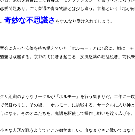
いる。京都を舞台にした青春ユーモアファンタジーと言うべきだろうか
恋愛問題あり。ごく普通の青春物語とは少し違う。京都という土地が何
奇妙な不思議さ
。
をすんなり受け入れてしまう。
竜会に入った安倍を待ち構えていた「ホルモー」とは? 恋に、戦に、チ
魍魎は跋扈する。京都の街に巻き起こる、疾風怒濤の狂乱絵巻。前代未
クザ組織のようなサークルが「ホルモー」を行う集まりだ。二年に一度
で代替わりし、その後、「ホルモー」に挑戦する。サークルに入り神と
うになる。そのオニたちを、鬼語を駆使して操作し戦いを繰り広げる。
小さな人形が戦うようでどこか微笑ましい。血なまぐさい戦いではなく