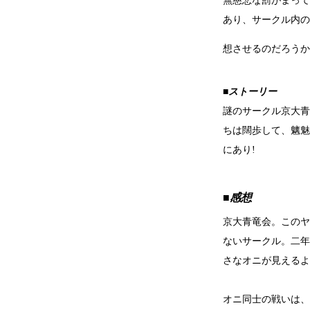
無慈悲な罰がまって
あり、サークル内の
想させるのだろうか
■ストーリー
謎のサークル京大青
ちは闊歩して、魑魅
にあり!
■感想
京大青竜会。このヤ
ないサークル。二年
さなオニが見えるよ
オニ同士の戦いは、