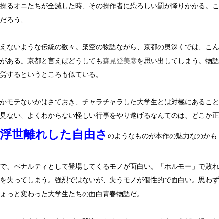
操るオニたちが全滅した時、その操作者に恐ろしい罰が降りかかる。こ
だろう。
えないような伝統の数々。架空の物語ながら、京都の奥深くでは、こん
がある。京都と言えばどうしても
森見登美彦
を思い出してしまう。物語
労するというところも似ている。
かモテないかはさておき、チャラチャラした大学生とは対極にあること
見ない、よくわからない怪しい行事をやり遂げるなんてのは、どこか正
浮世離れした自由さ
のようなものが本作の魅力なのかも
で、ペナルティとして登場してくるモノが面白い。「ホルモー」で敗れ
を失ってしまう。強烈ではないが、失うモノが個性的で面白い。思わず
ょっと変わった大学生たちの面白青春物語だ。