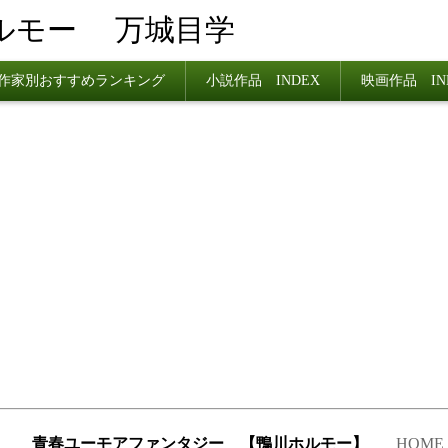
ルモー
万城目学
作家別おすすめランキング
小説作品 INDEX
映画作品 IN
.22 青春ユーモアファンタジー 【鴨川ホルモー】
HOME