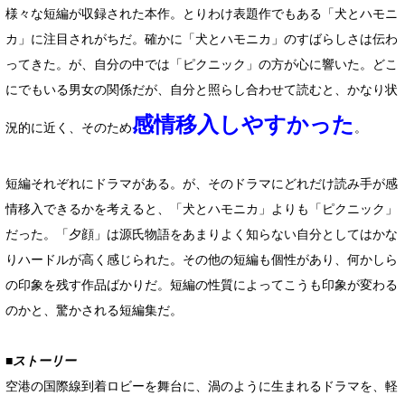
様々な短編が収録された本作。とりわけ表題作でもある「犬とハモニ
カ」に注目されがちだ。確かに「犬とハモニカ」のすばらしさは伝わ
ってきた。が、自分の中では「ピクニック」の方が心に響いた。どこ
にでもいる男女の関係だが、自分と照らし合わせて読むと、かなり状
感情移入しやすかった
況的に近く、そのため
。
短編それぞれにドラマがある。が、そのドラマにどれだけ読み手が感
情移入できるかを考えると、「犬とハモニカ」よりも「ピクニック」
だった。「夕顔」は源氏物語をあまりよく知らない自分としてはかな
りハードルが高く感じられた。その他の短編も個性があり、何かしら
の印象を残す作品ばかりだ。短編の性質によってこうも印象が変わる
のかと、驚かされる短編集だ。
■ストーリー
空港の国際線到着ロビーを舞台に、渦のように生まれるドラマを、軽