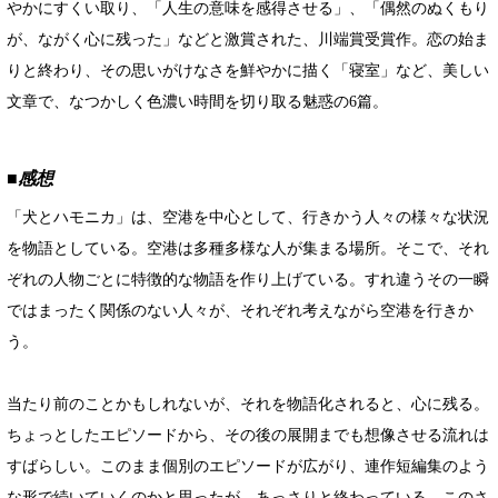
やかにすくい取り、「人生の意味を感得させる」、「偶然のぬくもり
が、ながく心に残った」などと激賞された、川端賞受賞作。恋の始ま
りと終わり、その思いがけなさを鮮やかに描く「寝室」など、美しい
文章で、なつかしく色濃い時間を切り取る魅惑の6篇。
■感想
「犬とハモニカ」は、空港を中心として、行きかう人々の様々な状況
を物語としている。空港は多種多様な人が集まる場所。そこで、それ
ぞれの人物ごとに特徴的な物語を作り上げている。すれ違うその一瞬
ではまったく関係のない人々が、それぞれ考えながら空港を行きか
う。
当たり前のことかもしれないが、それを物語化されると、心に残る。
ちょっとしたエピソードから、その後の展開までも想像させる流れは
すばらしい。このまま個別のエピソードが広がり、連作短編集のよう
な形で続いていくのかと思ったが、あっさりと終わっている。このさ