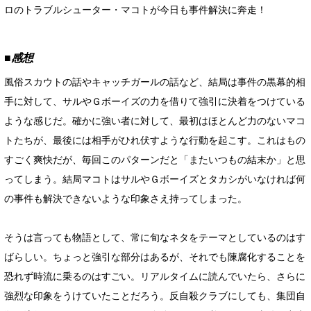
ロのトラブルシューター・マコトが今日も事件解決に奔走！
■感想
風俗スカウトの話やキャッチガールの話など、結局は事件の黒幕的相
手に対して、サルやＧボーイズの力を借りて強引に決着をつけている
ような感じだ。確かに強い者に対して、最初はほとんど力のないマコ
トたちが、最後には相手がひれ伏すような行動を起こす。これはもの
すごく爽快だが、毎回このパターンだと「またいつもの結末か」と思
ってしまう。結局マコトはサルやＧボーイズとタカシがいなければ何
の事件も解決できないような印象さえ持ってしまった。
そうは言っても物語として、常に旬なネタをテーマとしているのはす
ばらしい。ちょっと強引な部分はあるが、それでも陳腐化することを
恐れず時流に乗るのはすごい。リアルタイムに読んでいたら、さらに
強烈な印象をうけていたことだろう。反自殺クラブにしても、集団自