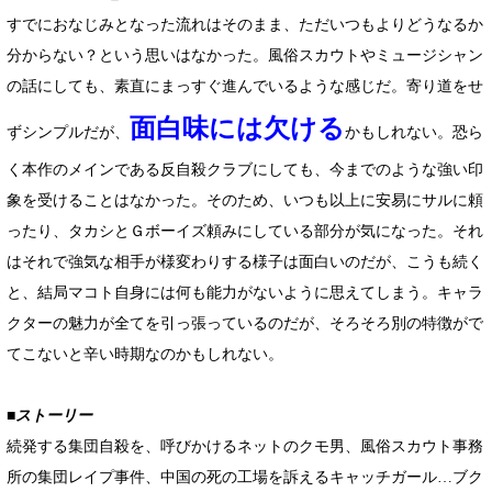
すでにおなじみとなった流れはそのまま、ただいつもよりどうなるか
分からない？という思いはなかった。風俗スカウトやミュージシャン
の話にしても、素直にまっすぐ進んでいるような感じだ。寄り道をせ
面白味には欠ける
ずシンプルだが、
かもしれない。恐ら
く本作のメインである反自殺クラブにしても、今までのような強い印
象を受けることはなかった。そのため、いつも以上に安易にサルに頼
ったり、タカシとＧボーイズ頼みにしている部分が気になった。それ
はそれで強気な相手が様変わりする様子は面白いのだが、こうも続く
と、結局マコト自身には何も能力がないように思えてしまう。キャラ
クターの魅力が全てを引っ張っているのだが、そろそろ別の特徴がで
てこないと辛い時期なのかもしれない。
■ストーリー
続発する集団自殺を、呼びかけるネットのクモ男、風俗スカウト事務
所の集団レイプ事件、中国の死の工場を訴えるキャッチガール…ブク