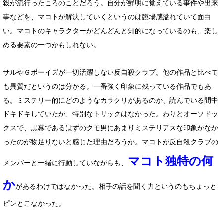
殺が流行ったころのことだろう。自分が鮮明に覚えている事件や出来
事などを、マコトが解決していくというのは臨場感溢れていて面白
い。マコトのキャラクターがどんどんと知的になっているのも、楽し
める要素の一つかもしれない。
サルやＧボーイズが一切活躍しない反自殺クラブ。他の作品と比べて
も異質だというのは分かる。一番強く印象に残っている作品でもあ
る。ミステリー的にどのようなカラクリがあるのか、読んでいる間中
ドキドキしていたが、特別なトリックはなかった。わりとオーソドッ
クスで、黒幕であるはずのクモ男にあまりミステリアスな印象がなか
ったのが物足りないと感じた理由だろうか。マコトが反自殺クラブの
マコト独特の何
メンバーと一緒に行動していながらも、
か
があるわけではなかった。相手の話を聞く力というのもちょっと
ピンとこなかった。