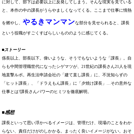
に対して、部下は必要以上に反発してしまう。そんな現実を見ている
と、本作の中の課長がうらやましくなってくる。ここまで仕事に情熱
やるきマンマン
を燃やし、
な部分を見せられると、課長
という役職がすごくすばらしいもののように感じてくる。
■ストーリー
係長以上、部長以下。偉いような、そうでもないような「課長」。自
らも中間管理職世代になったシゲマツが、21世紀の課長さん21人を現
地直撃ルポ。再生法申請会社の「建て直し課長」に、不況知らずの
「ヒット課長」、「ドラえもん課長」に「夕焼け課長」…その意外な
仕事とは?課長さんパワーのヒミツを徹底解明。
■感想
課長といって思い浮かべるイメージは、管理だけ、現場のことをわか
らない、責任だけがのしかかる。まったく良いイメージがない。おそ